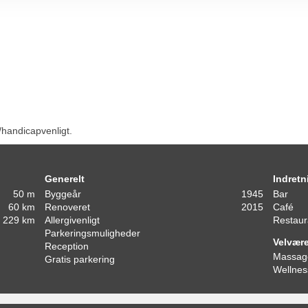
/handicapvenligt.
Generelt
Indretn
50 m
Byggeår
1945
Bar
60 km
Renoveret
2015
Café
229 km
Allergivenligt
Restaur
Parkeringsmuligheder
Velvær
Reception
Massag
Gratis parkering
Wellnes