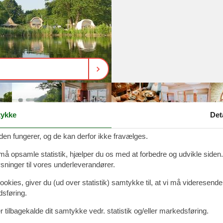
ykke
Det
den fungerer, og de kan derfor ikke fravælges.
 må opsamle statistik, hjælper du os med at forbedre og udvikle siden. I
ninger til vores underleverandører.
, ligger Seehotel Töpferhaus. Hotellet er hyggeligt indrettet i moderne 
tauranterne. Der er finsk sauna, Ofuro og spændende aktiviteter ved sø
ookies, giver du (ud over statistik) samtykke til, at vi må videresende
dsføring.
 tilbagekalde dit samtykke vedr. statistik og/eller markedsføring.
r idyllisk midt i naturen, lige ned til Bistensee syd for Slesvig og blot 30
ne i haven bidrager til masser afslapning og hygge. De stemningsfyldt