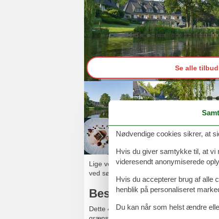
Se alle tilbud
Samt
Nødvendige cookies sikrer, at si
Hvis du giver samtykke til, at vi
videresendt anonymiserede oplys
Lige ved Bistensøen, tæt ved Kielerkanalen
ved søen eller spis en lækker middag i res
Hvis du accepterer brug af alle c
henblik på personaliseret marke
Beskrivelse
Du kan når som helst ændre eller
Dette 4-stjernede hotel i nordisk stil ligge
grænse. Badebroen ved søen og liggestole