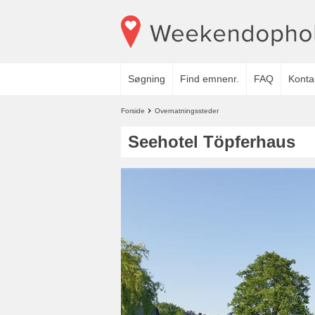
Søgning
Find emnenr.
FAQ
Konta
Forside
Overnatningssteder
Seehotel Töpferhaus