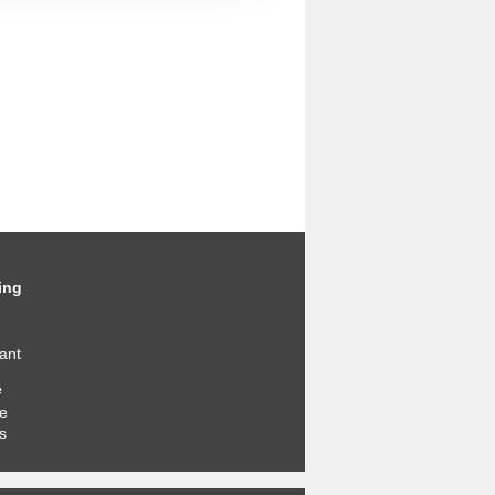
ing
ant
e
e
s