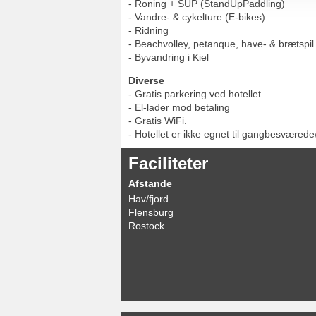
- Roning + SUP (StandUpPaddling)
- Vandre- & cykelture (E-bikes)
- Ridning
- Beachvolley, petanque, have- & brætspil
- Byvandring i Kiel
Diverse
- Gratis parkering ved hotellet
- El-lader mod betaling
- Gratis WiFi.
- Hotellet er ikke egnet til gangbesværede
Faciliteter
Afstande
Hav/fjord
Flensburg
Rostock