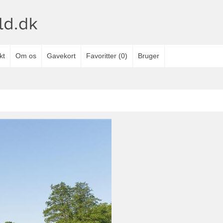
kt
Om os
Gavekort
Favoritter
(
0
)
Bruger