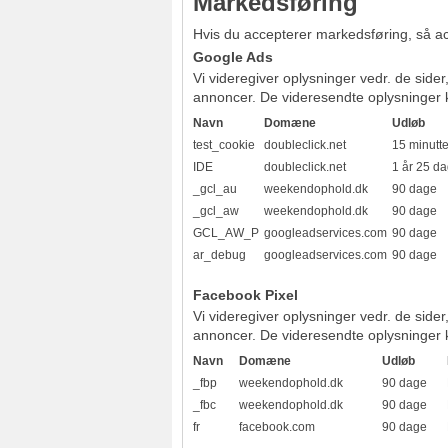
Markedsføring
Hvis du accepterer markedsføring, så acc
Google Ads
Vi videregiver oplysninger vedr. de side
annoncer. De videresendte oplysninger ka
Navn
Domæne
Udløb
test_cookie
doubleclick.net
15 minutte
IDE
doubleclick.net
1 år 25 d
_gcl_au
weekendophold.dk
90 dage
_gcl_aw
weekendophold.dk
90 dage
GCL_AW_P
googleadservices.com
90 dage
ar_debug
googleadservices.com
90 dage
Facebook Pixel
Vi videregiver oplysninger vedr. de side
annoncer. De videresendte oplysninger ka
Navn
Domæne
Udløb
_fbp
weekendophold.dk
90 dage
_fbc
weekendophold.dk
90 dage
fr
facebook.com
90 dage