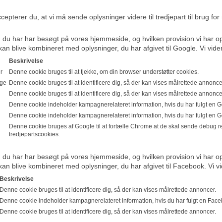
epterer du, at vi må sende oplysninger videre til tredjepart til brug fo
r, du har har besøgt på vores hjemmeside, og hvilken provision vi har o
n blive kombineret med oplysninger, du har afgivet til Google. Vi vider
Beskrivelse
r
Denne cookie bruges til at tjekke, om din browser understøtter cookies.
age
Denne cookie bruges til at identificere dig, så der kan vises målrettede annonce
Denne cookie bruges til at identificere dig, så der kan vises målrettede annonce
Denne cookie indeholder kampagnerelateret information, hvis du har fulgt en 
Denne cookie indeholder kampagnerelateret information, hvis du har fulgt en 
Denne cookie bruges af Google til at fortælle Chrome at de skal sende debug re
tredjepartscookies.
r, du har har besøgt på vores hjemmeside, og hvilken provision vi har o
n blive kombineret med oplysninger, du har afgivet til Facebook. Vi vi
Beskrivelse
Denne cookie bruges til at identificere dig, så der kan vises målrettede annoncer.
Denne cookie indeholder kampagnerelateret information, hvis du har fulgt en Fac
Denne cookie bruges til at identificere dig, så der kan vises målrettede annoncer.