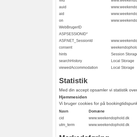
fvid
www.weekendo
auid
www.weekendo
aid
www.weekendo
on
www.weekendo
WebBrugerID
ASPSESSIONID*
ASP.NET_SessionId
www.weekendo
consent
weekendophold
hints
Session Storag
searchHistory
Local Storage
viewedAccommodation
Local Storage
Statistik
Med din accept opsamler vi statistik ov
Hjemmesiden
Vi bruger cookies for på bookingtidspun
Navn
Domæne
cid
www.weekendophold.dk
utm_term
www.weekendophold.dk