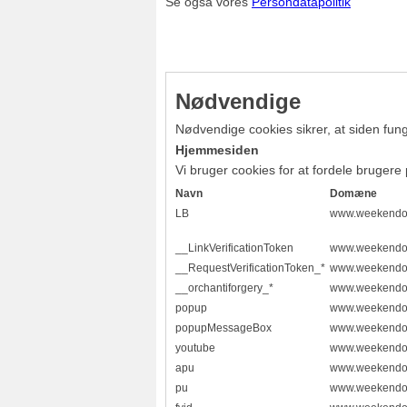
Se også vores
Persondatapolitik
Nødvendige
Nødvendige cookies sikrer, at siden fung
Hjemmesiden
Vi bruger cookies for at fordele brugere 
Navn
Domæne
LB
www.weekendo
__LinkVerificationToken
www.weekendo
__RequestVerificationToken_*
www.weekendo
__orchantiforgery_*
www.weekendo
popup
www.weekendo
popupMessageBox
www.weekendo
youtube
www.weekendo
apu
www.weekendo
pu
www.weekendo