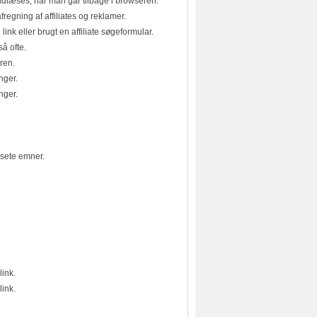
indlæses, når man går tilbage i browseren.
regning af affiliates og reklamer.
 link eller brugt en affiliate søgeformular.
å ofte.
ren.
nger.
nger.
 sete emner.
ink.
ink.