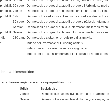
phold.dk
Session
Denne cookie bruges til at holde styr på, om en side skal gen
phold.dk
90 dage
Denne cookie bruges til at adskille brugere i forbindelse med af
phold.dk
7 dage
Denne cookie bruges til at registrere, om du har fulgt et affiliate
phold.dk
1 dag
Denne cookie sættes, så vi kan undgå at sætte andre cookies s
30 dage
Denne cookie bruges til at adskille brugere på bookingformula
Session
Denne cookie bruges til at huske information mellem sidevisni
phold.dk
Session
Denne cookie bruges til at huske information mellem sidevisni
.dk
180 dage
Denne cookie sættes for at registrere dit samtykke.
e
Indeholder informationer til visning af hints.
Indeholder en liste over de seneste søgninger.
Indeholder en liste af emnenumer og tidspunkt over de senest
er brug af hjemmesiden.
ktet at kunne registrere en kampagnetilknytning.
Udløb
Beskrivelse
7 dage
Denne cookie sættes, hvis du har fulgt et kampagnel
Session
Denne cookie sættes, hvis du har fulgt et kampagnel