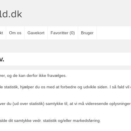
kt
Om os
Gavekort
Favoritter
(
0
)
Bruger
v.
er, og de kan derfor ikke fravælges.
e statistik, hjælper du os med at forbedre og udvikle siden. I så fald v
ver du (ud over statistik) samtykke til, at vi må videresende oplysninger
lde dit samtykke vedr. statistik og/eller markedsføring.