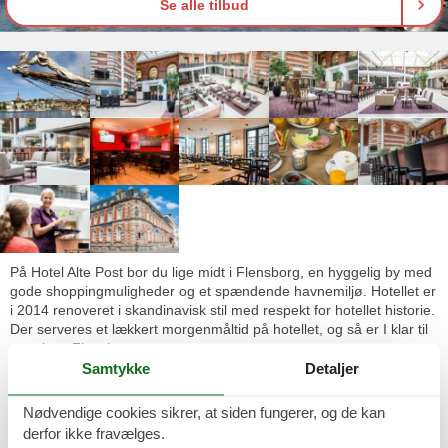
Se alle tilbud
På Hotel Alte Post bor du lige midt i Flensborg, en hyggelig by med
gode shoppingmuligheder og et spændende havnemiljø. Hotellet er
i 2014 renoveret i skandinavisk stil med respekt for hotellet historie.
Der serveres et lækkert morgenmåltid på hotellet, og så er I klar til
at opleve Flensborg.
Samtykke
Detaljer
Beskrivelse
Nødvendige cookies sikrer, at siden fungerer, og de kan
Tæt på den danske grænse, midt i hjertet af Flensborg, for enden
derfor ikke fravælges.
af gågaden og tæt ved den maleriske havn, ligger Hotel Alte Post. I