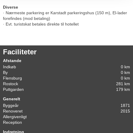
Diverse
· Nærmeste parkering er Karstadt parkeringshus (150 m), El-lader
forefindes (mod betaling)
· Evt. turistskat betales direkte til hotellet
Faciliteter
Afstande
Indkøb
0 km
By
0 km
Flensburg
0 km
Rostock
281 km
Puttgarden
179 km
Generelt
Byggeår
1871
Renoveret
2015
Allergivenligt
Reception
Indretning