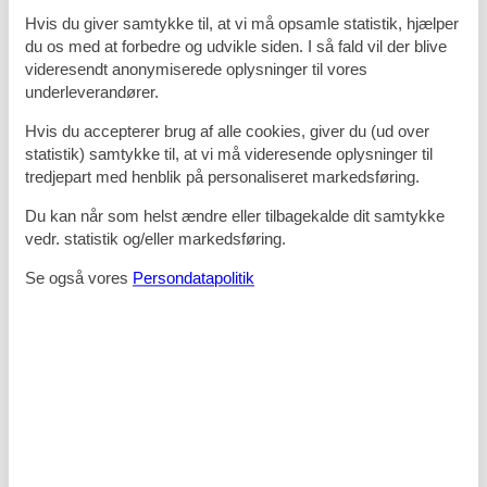
slutning af 2015 blev den historiske gamle postbygning fra 1871
Hvis du giver samtykke til, at vi må opsamle statistik, hjælper
renoveret og der blev skabt et fantastisk miljø med skandinavisk
du os med at forbedre og udvikle siden. I så fald vil der blive
elegance, hvor det moderne og det traditionelle forenes i perfekt
videresendt anonymiserede oplysninger til vores
harmoni.
underleverandører.
Værelser
De rummelige dobbeltværelser er smukt indrettet i skandinavisk stil,
Hvis du accepterer brug af alle cookies, giver du (ud over
som er en perfekt kombination af komfort og elegance. De er
statistik) samtykke til, at vi må videresende oplysninger til
ideelle til en forlænget weekend, en pause fra hverdagen eller bare
tredjepart med henblik på personaliseret markedsføring.
en smuttur over grænsen. Værelserne er i lyse varme farver,
hyggelige og udstyret med en dejlig komfortabel dobbeltseng, et
Du kan når som helst ændre eller tilbagekalde dit samtykke
moderne badeværelse, hårtørrer, skrivebord og stol, natborde, TV,
vedr. statistik og/eller markedsføring.
gratis internet, mm.
Se også vores
Persondatapolitik
Restaurant
God mad gør godt for både krop og sjæl. I hotellets restaurant kan I
glæde jer til at blive forkælet med udsøgte retter, som tager
udgangspunkt i friske råvarer fra regionale leverandører. På den
måde får man et lille stykke af Nordtyskland på hver eneste
tallerken.
Den indbydende morgenmadsbuffet byder på et bredt udvalg af
klassiske morgenmadselementer såvel som nordtyske specialiteter.
Her kan I sikre jer en god start på dagen med masser af energi til