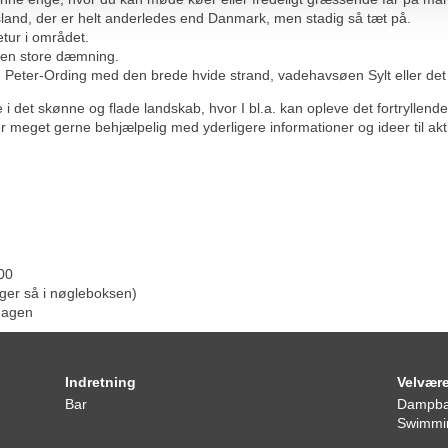
sland, der er helt anderledes end Danmark, men stadig så tæt på.
tur i området.
 den store dæmning.
. St. Peter-Ording med den brede hvide strand, vadehavsøen Sylt eller d
 i det skønne og flade landskab, hvor I bl.a. kan opleve det fortryll
r meget gerne behjælpelig med yderligere informationer og ideer til akti
00
gger så i nøgleboksen)
dagen
Indretning
Velvær
Bar
Dampb
Swimmin