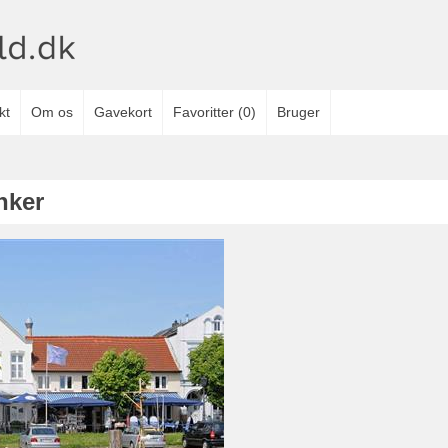
kt
Om os
Gavekort
Favoritter
(
0
)
Bruger
nker