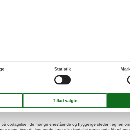
lkommen ombord. Her kan I se frem til et hyggeligt ophold med mariti
d god gammeldags gæstfrihed i smukke omgivelser direkte ud til vandet
er fra en nats søvn i de komfortable senge. De nænsomt indrettede Skip
jemmefra. Værelserne har alle dobbeltsenge, eget bad, sofa-/siddegrupp
 til den skønne gamle bydel af Tønning.
l, og der er er ingen elevator.
ge
Statistik
Mark
de spændende gastronomiske retter, lækre hjemmebagte kager, friskfang
, altsammen kærligt tilberedt af kaptajn og køkkenchef Willi Peters. O
l havnen – en smukkere start på dagen fås ikke! På den overdækkede ud
r udsigt til havnen, og i den hyggelige krostue/bar kan I afslutte dagen
f et hvilket som helst weekendophold. På Hotel Zum Goldenen Anker ka
 eftermiddagskaffe eller geare ned i saunaen efter en cykeltur rundt i
age på opdagelse i de mange enestående og hyggelige steder i egnen o
rønne enge, hvor du kan møde køer eller fredeligt græssende får på ma