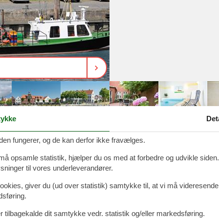
ykke
Det
den fungerer, og de kan derfor ikke fravælges.
 må opsamle statistik, hjælper du os med at forbedre og udvikle siden. I
ninger til vores underleverandører.
ookies, giver du (ud over statistik) samtykke til, at vi må videresende
dsføring.
dejlig miniferie tæt på Ejderen og Vadehavet. Tag på tur til digerne lan
auna eller dampbad og kan nyde middagen i restauranten. Herefter kan I g
 tilbagekalde dit samtykke vedr. statistik og/eller markedsføring.