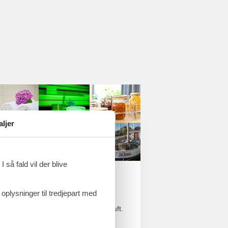
aljer
 så fald vil der blive
 oplysninger til tredjepart med
gs Vadehavet og nyd den friske havluft.
å til køjs i ”Skipperkahytterne”