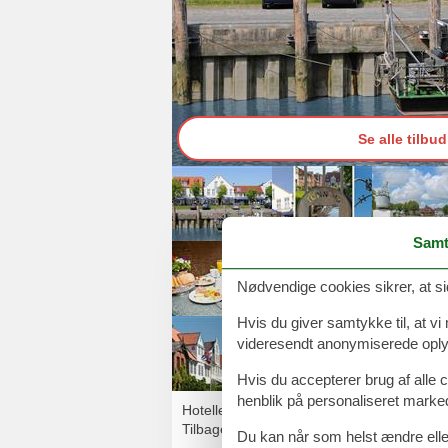
Se alle tilbud
Samt
Nødvendige cookies sikrer, at si
Hvis du giver samtykke til, at vi
videresendt anonymiserede oplys
Hvis du accepterer brug af alle c
henblik på personaliseret marke
Hotellet i Tønning byder velkommen til en 
Tilbage på hotellet slapper I af i pool, s
Du kan når som helst ændre eller