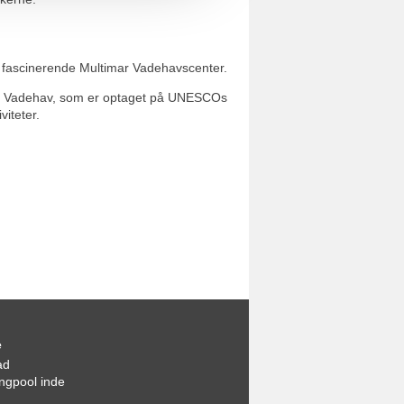
et fascinerende Multimar Vadehavscenter.
ende Vadehav, som er optaget på UNESCOs
viteter.
e
ad
gpool inde