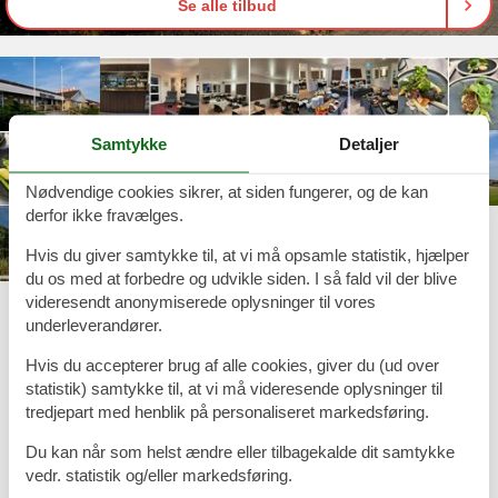
Se alle tilbud
Samtykke
Detaljer
Nødvendige cookies sikrer, at siden fungerer, og de kan
derfor ikke fravælges.
Hvis du giver samtykke til, at vi må opsamle statistik, hjælper
du os med at forbedre og udvikle siden. I så fald vil der blive
videresendt anonymiserede oplysninger til vores
Midt imellem Herning og den danske vestkyst, ligger Videbæk, 25
km. i begge retninger. Bor man på Hotel Falken, et hyggeligt og
underleverandører.
centralt beliggende hotel, vil et besøg i Vestjyllands Kunstpavillon
Hvis du accepterer brug af alle cookies, giver du (ud over
være oplagt. Smukt beliggende og spændende udstilling af bl.a
Arne Haugen Sørensen.
statistik) samtykke til, at vi må videresende oplysninger til
tredjepart med henblik på personaliseret markedsføring.
Beskrivelse
Du kan når som helst ændre eller tilbagekalde dit samtykke
Hotel Falken ligger i Videbæk i det centrale Vestjylland: Herning
vedr. statistik og/eller markedsføring.
mod øst, Ringkøbing mod vest, Skjern mod syd og Holstebro mod