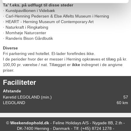
Ta’ f.eks. på udflugt til disse steder
· Kunstpavillionen i Videbæk
· Carl-Henning Pedersen & Else Alfelts Museum i Herning
· HEART - Herning Museum of Contemporary Art
· Naturkraft i Ringkøbing
· Momhøje Naturcenter
· Randeris Bison Gårdbutik
Diverse
Fri parkering ved hotellet. El-lader forefindes ikke.
I de perioder hvor der er messer i Herning opkræves et tillæg på kr.
100,00 pr. værelse / nat. Tillægget er
ikke
indregnet i de angivne
priser.
Faciliteter
Afstande
Køretid LEGOLAND (min.)
57
LEGOLAND
60 km
©
Weekendophold.dk
-
Feline Holidays A/S
-
Nygade 8B, 2.th -
DK-7400
Herning
-
Danmark -
Tlf:
(+45) 8724 1278
-