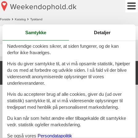
Forside
Katalog
Tyskland
Katalog - Tyskland - O
Samtykke
Detaljer
Nødvendige cookies sikrer, at siden fungerer, og de kan
Oeversee
derfor ikke fravælges.
Hvis du giver samtykke til, at vi må opsamle statistik, hjælper
©
Weekendophold.dk
-
Feline Holidays A/S
-
Nygade 8B, 2.th -
du os med at forbedre og udvikle siden. I så fald vil der blive
DK-7400
Herning
-
Danmark -
Tlf:
(+45) 8724 1278
-
videresendt anonymiserede oplysninger til vores
Email:
info@weekendophold.dk
-
Momsnr.: DK26347688
underleverandører.
Cookies
Kontakt
Persondatapolitik
Overnatningssteder
Hvis du accepterer brug af alle cookies, giver du (ud over
statistik) samtykke til, at vi må videresende oplysninger til
tredjepart med henblik på personaliseret markedsføring.
Følg os
Du kan når som helst ændre eller tilbagekalde dit samtykke
vedr. statistik og/eller markedsføring.
Se også vores
Persondatapolitik