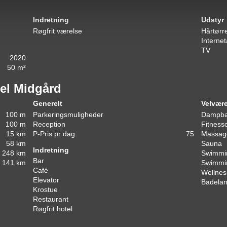
Indretning
Udstyr
Røgfrit værelse
Hårtørr
Interne
TV
2020
50 m²
tel Midgård
Generelt
Velvær
100 m
Parkeringsmuligheder
Dampb
100 m
Reception
Fitness
15 km
P-Pris pr dag
75
Massag
58 km
Sauna
Indretning
248 km
Swimmin
Bar
141 km
Swimmi
Café
Wellnes
Elevator
Badela
Krostue
Restaurant
Røgfrit hotel