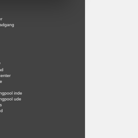
er
tadgang
e
ad
center
e
gpool inde
ngpool ude
s
nd