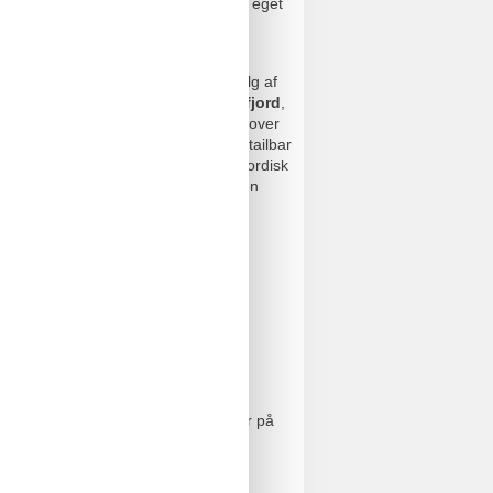
er de store have. Alle værelser har eget
 barer. Her finder I et bredt udvalg af
.eks. prøve à la carte restauranten
Isfjord
,
både morgen, middag og aften. Derudover
 besøge den spændende gin- og cocktailbar
llet ligger
Bar Havna
, som i ægte nordisk
elige ølbar
Moby Dick
, bowling-baren
il pool, sauna, massage,
ppe af på liggestolene og nyde den
 I besøge det spændende badeland
søge
Värmland
, som er et stort,
i fitnessafdelingen eller løbe en tur på