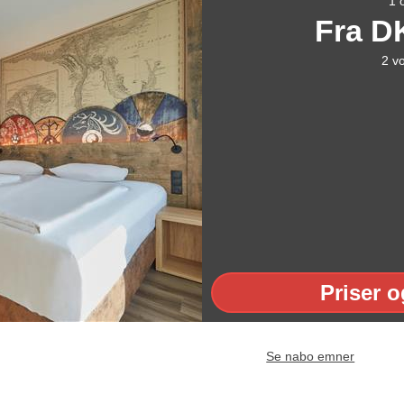
1 
Fra
D
2
v
Priser o
Se nabo emner