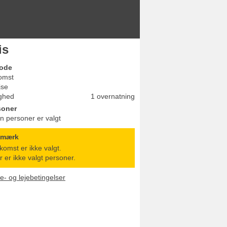
is
iode
omst
jse
ghed
1 overnatning
soner
n personer er valgt
emærk
komst er ikke valgt.
r er ikke valgt personer.
le- og lejebetingelser