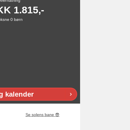
overnatning
KK
1.815,-
oksne
0
børn
g kalender
Se solens bane
😎