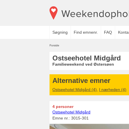
Søgning
Find emnenr.
FAQ
Konta
Forside
Ostseehotel Midgård
Familieweekend ved Østersøen
Alternative emner
Ostseehotel Midgård (4)
,
I nærheden (4)
4 personer
Ostseehotel Midgård
Emne nr.:
3015-301