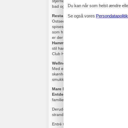
stjernebilleder og speciallavede tæpper t
Du kan når som helst ændre eller
bad og toilet, hårtørrer og TV samt en mø
Restauranter
Se også vores
Persondatapolitik
OstseeResort Damp er ikke bare spækket me
spisesteder med alt fra à la carte og buffe
som har en hyggelig atmosfære og udsigt
er der også den amerikansk inspirerede
V
Hammaburg
, som fremtryller både klassi
stil har et stort udvalg af akvavit, som s
Club Hel og mange flere.
Wellness & fitness
Med et 4.000 m² stort wellnessområde, er 
skønhedsbehandlinger eller fitness. I det 
smukke udsigt over Østersøen. Her kan I
Mare Mara
, som har otte forskellige sauna
Entdeckbad
, som har forskellige vandru
familievenligt saunaområde ved badeland
Derudover er der også mulighed for at fork
stranden.
Entré til Panoramabad, Mare Mara, Entdec