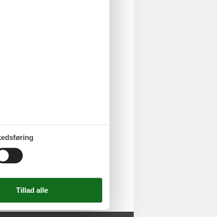
r dag. Foruden wellness- og
nbaner (inkl. i opholdet)
æg til lejeprisen.
edsføring