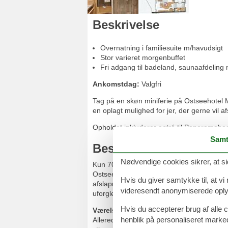
Beskrivelse
Overnatning i familiesuite m/havudsigt
Stor varieret morgenbuffet
Fri adgang til badeland, saunaafdeling
Ankomstdag:
Valgfri
Tag på en skøn miniferie på Ostseehotel M
en oplagt mulighed for jer, der gerne vil a
Opholdet inkluderer entré til Panoramaba
Samt
Beskrivelse for Ostsee
Nødvendige cookies sikrer, at si
Kun 70 km syd for den dansk-tyske grænse 
OstseeResort Damp, der i 2020 gennemgik e
Hvis du giver samtykke til, at vi
afslapning. Den lange sandstrand, de man
videresendt anonymiserede oplys
uforglemmeligt ophold.
Hvis du accepterer brug af alle c
Værelser
henblik på personaliseret marke
Allerede i hotellobbyen begynder vikingee