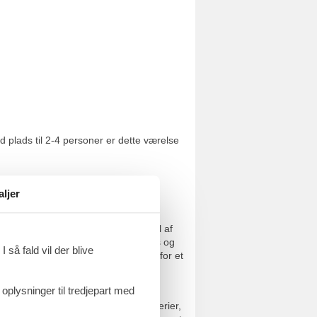
 plads til 2-4 personer er dette værelse
aljer
förde og Kappel. Hotellet er en del af
 der elsker naturen, sport, wellness og
 så fald vil der blive
 yachthavnen og meget mere sørger for et
 oplysninger til tredjepart med
 på deres rejser. Landkort, vægmalerier,