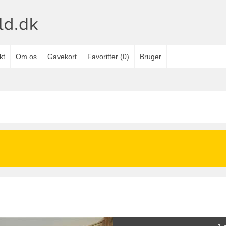
kt
Om os
Gavekort
Favoritter
(
0
)
Bruger