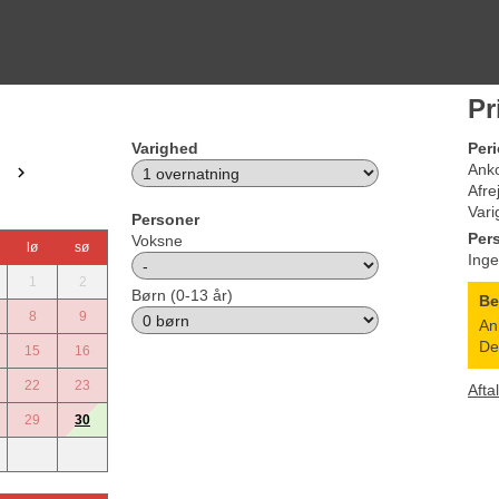
Pr
Varighed
Per
Ank
Afre
Vari
Personer
Per
Voksne
lø
sø
Inge
1
2
Børn (0-13 år)
B
8
9
An
De
15
16
22
23
Afta
29
30