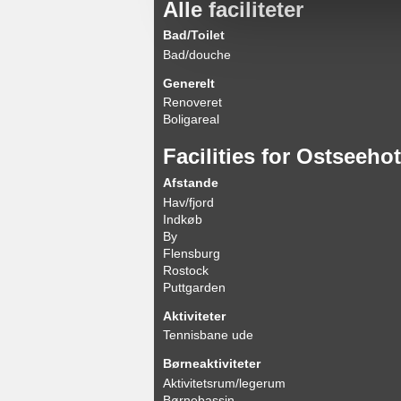
Alle faciliteter
Bad/Toilet
Bad/douche
Generelt
Renoveret
Boligareal
Facilities for Ostseeho
Afstande
Hav/fjord
Indkøb
By
Flensburg
Rostock
Puttgarden
Aktiviteter
Tennisbane ude
Børneaktiviteter
Aktivitetsrum/legerum
Børnebassin