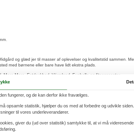
 mm.
idgård og glæd jer til masser af oplevelser og kvalitetstid sammen. Med
fsted med børnene eller bare have lidt ekstra plads.
d, Mare Mara, Entdeckbad, Värmland, Funhalla og fitnesscenter.
ykke
Det
hotel Midgård
den fungerer, og de kan derfor ikke fravælges.
ligger det vinkingeinspirerede Ostseehotel Midgård lige mellem Eckern
n større renovering. Resortet er et paradis for familier, par og andre,
 må opsamle statistik, hjælper du os med at forbedre og udvikle siden. I
ge fritidsaktiviteter, mangfoldigheden af spisesteder, atmosfæren ved
ninger til vores underleverandører.
ookies, giver du (ud over statistik) samtykke til, at vi må videresende
dsføring.
ventyret! På hver etage såvel som på værelserne følger man vikingerne