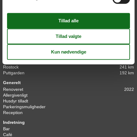
Minibar
Hårtørrer
Internetadgang
Radio
Kabel TV/parabol
Facilities for River Loft Hotel & Spa
Afstande
Flensburg
150 km
Rostock
241 km
Puttgarden
192 km
Generelt
Renoveret
2022
Allergivenligt
Husdyr tilladt
Parkeringsmuligheder
Reception
Indretning
Bar
Café