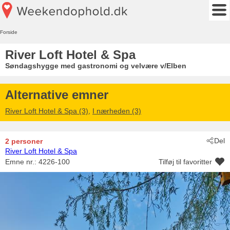
Forside
River Loft Hotel & Spa
Søndagshygge med gastronomi og velvære v/Elben
Alternative emner
River Loft Hotel & Spa (3)
,
I nærheden (3)
Del
2 personer
River Loft Hotel & Spa
Emne nr.:
4226-100
Tilføj til favoritter