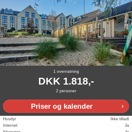
1 overnatning
DKK
1.818,-
2
personer
Priser og kalender
Husdyr
Ikke tilladt
Internet
Ja
Ikkeryger
Ja