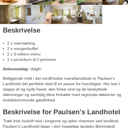
Beskrivelse
2 x overnatning
2 x morgenbuffet
2 x 3-retters menu
1 x picnickurv til 2 personer
Ankomstdag:
Valgfri
Beliggende midt i det nordfrisiske marsklandskab er Paulsen’s
Landhotel det perfekte sted til en pause fra hverdagen. Her kan I
slappe af og nyde havet, den friske vind og de beskyttede
dæmninger og samtidig blive forkælet med regionale lækkerier og
imødekommende gæstfrihed.
Beskrivelse for Paulsen's Landhotel
Træk frisk havluft ned i lungerne og oplev charmen ved landlivet.
Paulsen’s Landhotel ligger i den hyggelige landsby Bohmstedt