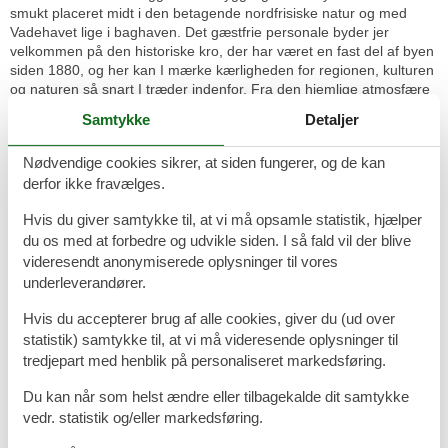
smukt placeret midt i den betagende nordfrisiske natur og med
Vadehavet lige i baghaven. Det gæstfrie personale byder jer
velkommen på den historiske kro, der har været en fast del af byen
siden 1880, og her kan I mærke kærligheden for regionen, kulturen
og naturen så snart I træder indenfor. Fra den hjemlige atmosfære
og den charmerende indretning til råvarerne i køkkenet er man ikke
Samtykke
Detaljer
tvivl om at Paulsen’s Landhotel sætter pris på sine gæster og
omgivelser. Hotellet ligger blot ca. 40 km fra den dansk-tyske
Nødvendige cookies sikrer, at siden fungerer, og de kan
grænse.
derfor ikke fravælges.
Værelser
De lyse værelser er hyggeligt indrettet med dobbeltseng, skrivebord
Hvis du giver samtykke til, at vi må opsamle statistik, hjælper
og lænestol. Værelserne er på 23m² og har bl.a. radio, fladskærms-
du os med at forbedre og udvikle siden. I så fald vil der blive
TV med satellit og gratis internet samt et badeværelse med toilet,
videresendt anonymiserede oplysninger til vores
bruser, stort spejl og føntørre. De fleste værelser har udsigt over
underleverandører.
det flade marskland med sortbrogede køer og hårdføre marskfår.
Hvis du accepterer brug af alle cookies, giver du (ud over
Restauranten
statistik) samtykke til, at vi må videresende oplysninger til
Efter en dag fyldt med naturoplevelser og landlig charme kan I se
tredjepart med henblik på personaliseret markedsføring.
frem til at få forkælet både gane og smagsløg i hotellets hyggelige
restaurant. Her er der mulighed for både at sidde indenfor eller i
Du kan når som helst ændre eller tilbagekalde dit samtykke
den dejlige udestue, hvor udsigten over det idylliske landskab
vedr. statistik og/eller markedsføring.
følger gratis med. I sommerperioden er der stole og borde på den
gamle gårdsplads, som er perfekt til en kop kaffe, en forfriskning