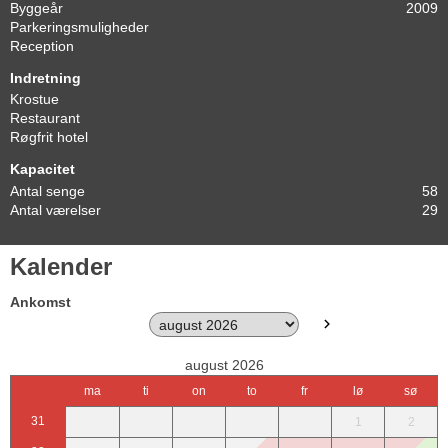
Byggeår
2009
Parkeringsmuligheder
Reception
Indretning
Krostue
Restaurant
Røgfrit hotel
Kapacitet
Antal senge
58
Antal værelser
29
Kalender
Ankomst
august 2026
ma
ti
on
to
fr
lø
sø
31
1
2