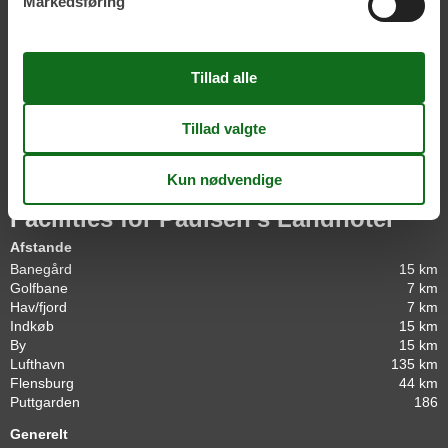
Markedsføring
Generelt
Antal husdyr
1
Udstyr
Hårtørrer
Internetadgang
Telefon
TV
Facilities for Paulsen's Landhotel
Afstande
Banegård
15 km
Golfbane
7 km
Hav/fjord
7 km
Indkøb
15 km
By
15 km
Lufthavn
135 km
Flensburg
44 km
Puttgarden
186
Generelt