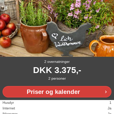
2 overnatninger
DKK
3.375,-
2
personer
Priser og kalender
Husdyr
1
Internet
Ja
Ikkeryger
Ja