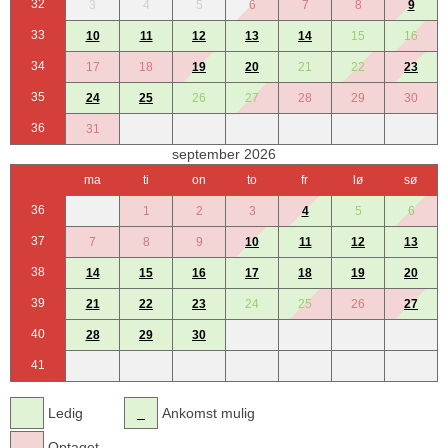
32
3
4
5
6
7
8
9
33
10
11
12
13
14
15
16
34
17
18
19
20
21
22
23
35
24
25
26
27
28
29
30
36
31
september 2026
ma
ti
on
to
fr
lø
sø
36
1
2
3
4
5
6
37
7
8
9
10
11
12
13
38
14
15
16
17
18
19
20
39
21
22
23
24
25
26
27
40
28
29
30
41
Ledig
Ankomst mulig
Optaget