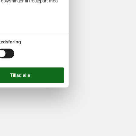
 oplysninger til tredjepart med
edsføring