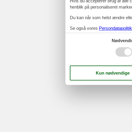
Hvis du accepterer brug af alle c
henblik på personaliseret marke
Du kan når som helst ændre eller
Se også vores
Persondatapolitik
Nødvendi