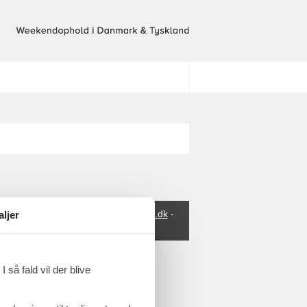
 1278
-
Email:
info@weekendophold.dk
-
aljer
 så fald vil der blive