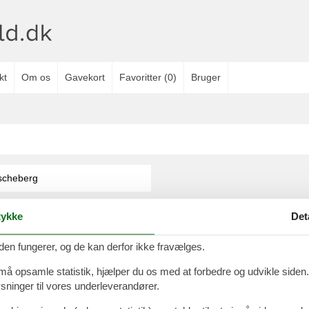
kt
Om os
Gavekort
Favoritter
(
0
)
Bruger
scheberg
s A/S
-
Nygade 8B, 2.th -
DK-7400
Herning
-
Danmark -
Tlf:
(+45) 8724
ykke
Det
Momsnr.: DK26347688
den fungerer, og de kan derfor ikke fravælges.
Cookies
Kontakt
Persondatapolitik
Overnatningssteder
 må opsamle statistik, hjælper du os med at forbedre og udvikle siden. I
ninger til vores underleverandører.
Følg os