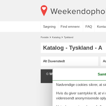
Søgning
Find emnenr.
FAQ
Konta
Forside
Katalog
Tyskland
Katalog - Tyskland - A
Alt Duvenstedt
A
©
Weekendophold.dk
-
Feline Holiday
Samt
Nødvendige cookies sikrer, at si
Hvis du giver samtykke til, at vi
videresendt anonymiserede oplys