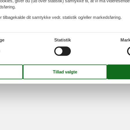
ookies, giver du (ud over statistik) samtykke til, at vi må videresende
dsføring.
 tilbagekalde dit samtykke vedr. statistik og/eller markedsføring.
ge
Statistik
Mark