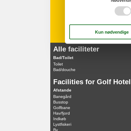
Nødvendi
Alle faciliteter
Bad/Toilet
Toilet
Bad/douche
Facilities for Golf Hot
Afstande
Banegård
Busstop
Golfbane
Hav/fjord
Indkøb
Lystfiskeri
By