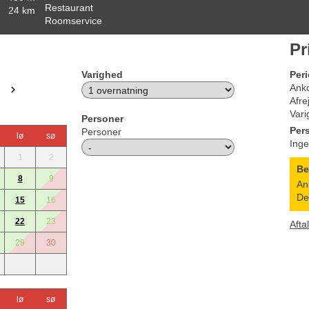
Restaurant
24 km
Roomservice
Pr
Varighed
Per
Ank
Afre
Vari
Personer
Per
Personer
lø
sø
Inge
1
2
B
8
9
An
De
15
16
22
23
Afta
29
30
lø
sø