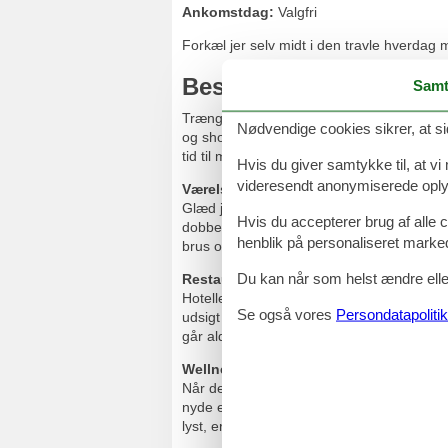
Ankomstdag:
Valgfri
Forkæl jer selv midt i den travle hverdag
Beskrivelse for Golf H
Samt
Trænger I til en pause fra hverdagen? Gol
Nødvendige cookies sikrer, at si
og shopping kun 5 minutter væk. Golf Hot
tid til masser af hygge og kvalitetstid – uan
Hvis du giver samtykke til, at vi
videresendt anonymiserede oplys
Værelser
Glæd jer til at slå benene op efter en hyg
Hvis du accepterer brug af alle c
dobbeltværelser, enkeltværelser og suiter
henblik på personaliseret marke
brus og hårtørrer.
Du kan når som helst ændre eller
Restaurant
Hotellets to restauranter, Restaurant Br
Se også vores
Persondatapolitik
udsigt over de idylliske søer i Viborg. N
går aldrig på kompromis med kvaliteten - al
Wellness og fitness
Når det bliver tid til at komme ned i ge
nyde en afslappende stund i hinandens sel
lyst, er
der også en stor fitnessafdeling, h