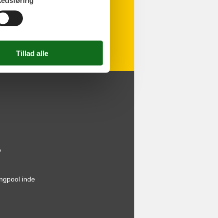
edsføring
e
gpool inde