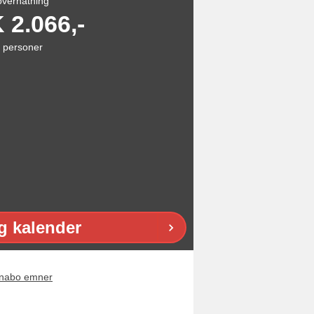
overnatning
K
2.066,-
personer
g kalender
nabo emner