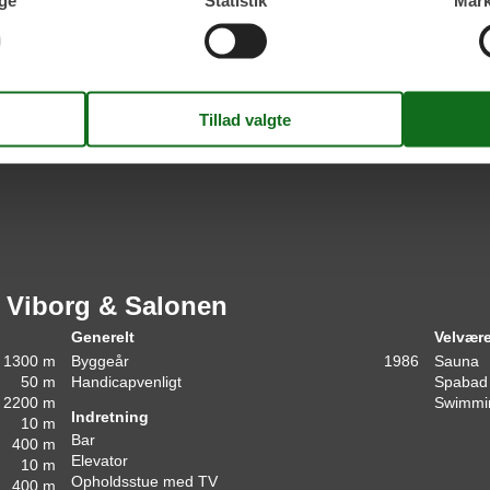
ge
Statistik
Mark
4
vurderinger
Sidste vurdering fra d. 12-07-2026
Detaljer
Kommentarer
Ingen vurderinger har kommentarer.
el Viborg & Salonen
Generelt
Velvær
1300 m
Byggeår
1986
Sauna
50 m
Handicapvenligt
Spabad
2200 m
Swimmin
Indretning
10 m
Bar
400 m
Elevator
10 m
Opholdsstue med TV
400 m