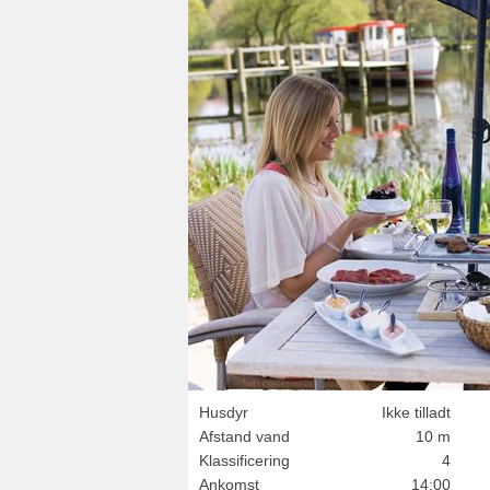
Husdyr
Ikke tilladt
Afstand vand
10 m
Klassificering
4
Ankomst
14:00