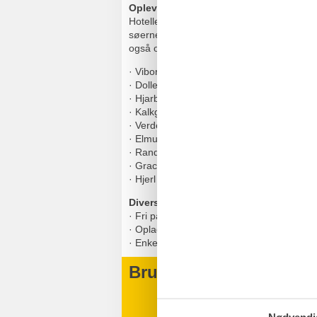
Oplevelser i nærheden
Hotellets smukke beliggenhed direkte ned
søerne med Viborgs stolte skib Margrethe 
også opleve:
·
Viborg Golf Klub
·
Dollerup Bakker
·
Hjarbæk Ravsliberi
·
Kalkgruberne i Daugbjerg og Mønsted
·
Verdenskortet i Klejtrup
·
Elmuseet i Tange
·
Randers Regnskov
·
Graceland
·
Hjerl Hede
Diverse
·
Fri parkering ved hotellet
·
Oplader til elbiler forefindes mod betalin
·
Enkeltværelse kun på forespørgsel
Brugervurderinger