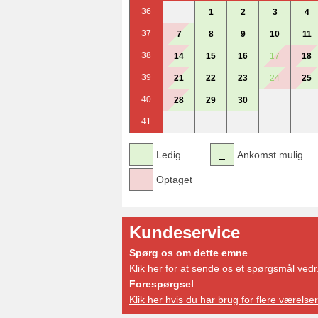
36
1
2
3
4
37
7
8
9
10
11
38
14
15
16
17
18
39
21
22
23
24
25
40
28
29
30
41
Ledig
Ankomst mulig
Optaget
Kundeservice
Spørg os om dette emne
Klik her for at sende os et spørgsmål vedr
Forespørgsel
Klik her hvis du har brug for flere værelser