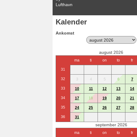
Lufthavn
Kalender
Ankomst
august 2026
ma
ti
on
to
fr
31
32
3
4
5
6
7
33
10
11
12
13
14
34
17
18
19
20
21
35
24
25
26
27
28
36
31
september 2026
ma
ti
on
to
fr