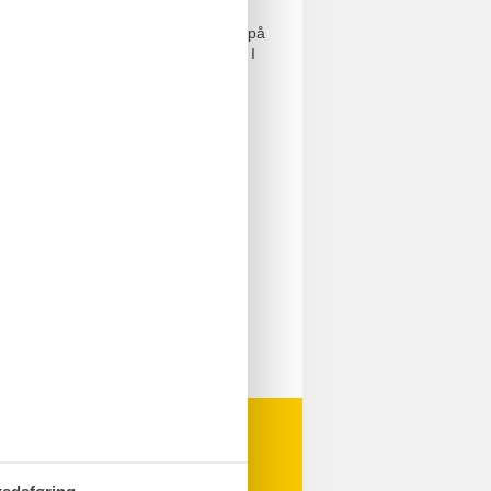
eren er der mulighed for en rundtur på
de hyggelige gågader. Derudover kan I