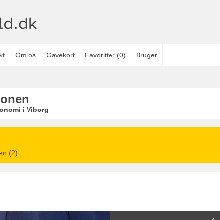
kt
Om os
Gavekort
Favoritter
(
0
)
Bruger
lonen
onomi i Viborg
en (2)