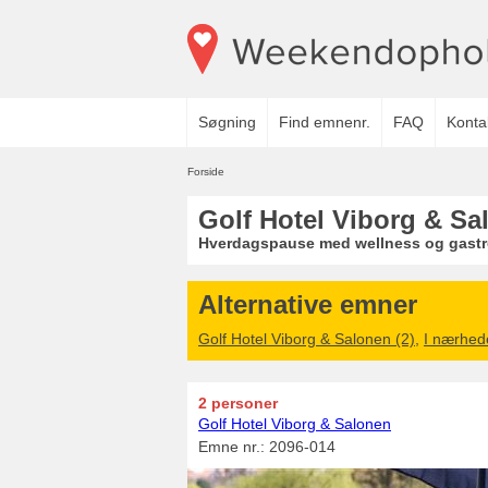
Søgning
Find emnenr.
FAQ
Konta
Forside
Golf Hotel Viborg & Sa
Hverdagspause med wellness og gastr
Alternative emner
Golf Hotel Viborg & Salonen (2)
,
I nærhed
2 personer
Golf Hotel Viborg & Salonen
Emne nr.:
2096-014