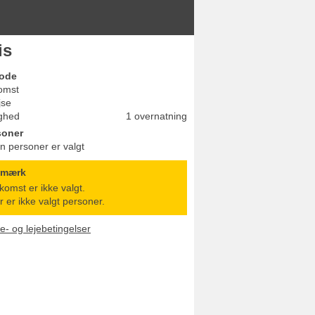
is
iode
omst
jse
ghed
1 overnatning
soner
n personer er valgt
emærk
komst er ikke valgt.
r er ikke valgt personer.
le- og lejebetingelser