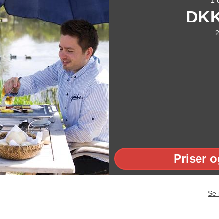
1 
DK
2
Priser o
Se 