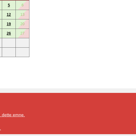
5
6
12
13
19
20
26
27
. dette emne.
.