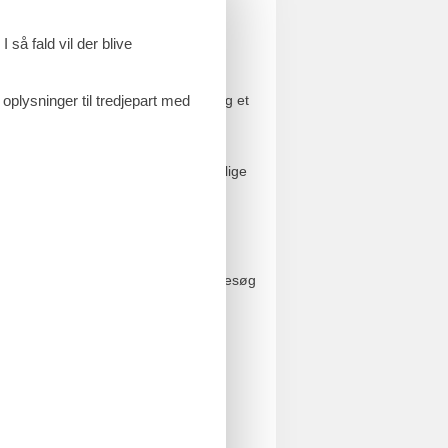
 så fald vil der blive
 atmosfære af ro, varme og ægte
er, der ønsker afslapning, nærvær og et
 oplysninger til tredjepart med
 et behageligt ophold: bløde senge, rolige
n gæsterne nyde veltillavet mad i
 for både lokale og gæster, og et besøg