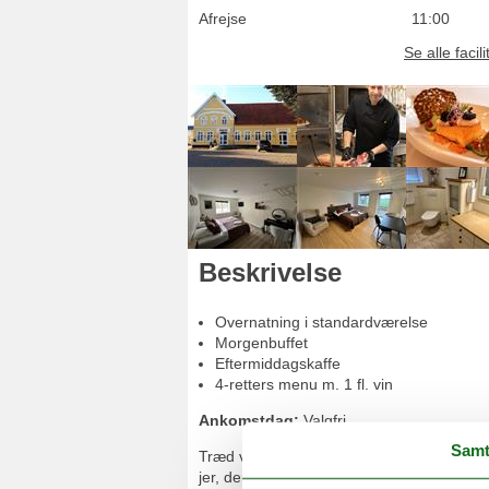
Afrejse
11:00
Se alle facili
Beskrivelse
Overnatning i standardværelse
Morgenbuffet
Eftermiddagskaffe
4-retters menu m. 1 fl. vin
Ankomstdag:
Valgfri
Samt
Træd væk fra hverdagens tempo og ind i kl
jer, der ønsker lidt ekstra – og en oplevelse