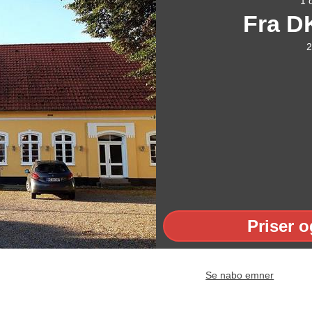
1 
Fra
D
2
Priser o
Se nabo emner