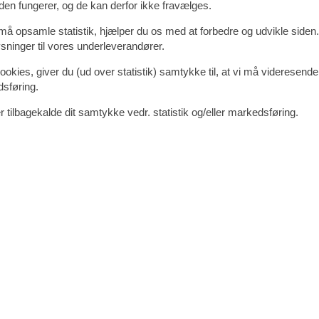
den fungerer, og de kan derfor ikke fravælges.
røslev Kro
 må opsamle statistik, hjælper du os med at forbedre og udvikle siden. I
ninger til vores underleverandører.
erende kro beliggende tæt på den dansk-tyske grænse. Her møder I en
historisk charme med moderne komfort, og er det ideelle sted for gæst
ookies, giver du (ud over statistik) samtykke til, at vi må videresende
dsføring.
 tilbagekalde dit samtykke vedr. statistik og/eller markedsføring.
 i en enkel, hyggelig og hjemlig stil. Her finder I alt, hvad I behøver til
iver jer mulighed for at koble helt fra.
å gode råvarer, klassiske retter og en stemningsfuld oplevelse. Her ka
lappet og imødekommende. Restauranten er et naturligt samlingspunkt
ansk-tyske grænse 1 km
(f.eks. Gendarmstien)
udendørs aktiviteter
pping eller oplevelser