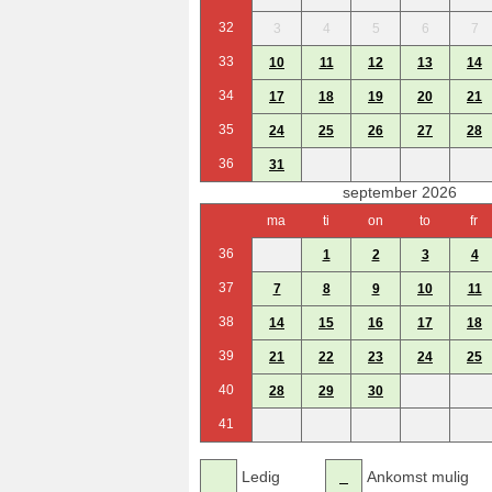
32
3
4
5
6
7
33
10
11
12
13
14
34
17
18
19
20
21
35
24
25
26
27
28
36
31
september 2026
ma
ti
on
to
fr
36
1
2
3
4
37
7
8
9
10
11
38
14
15
16
17
18
39
21
22
23
24
25
40
28
29
30
41
Ledig
Ankomst mulig