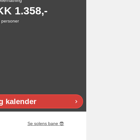
overnatning
KK
1.358,-
personer
g kalender
Se solens bane
😎