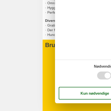
· Området byder på både historiske sted
· Hyggelige nærområder og små byer, de
· Perfekt til både korte smuttur og længer
Diverse
· Gratis parkering
· Der findes
6 ladestationer til elbiler
· Hund på forespørgsel kr. 200,- pr. nat
Brugervurderinger
Nødvendi