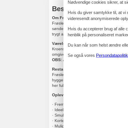
Nødvendige cookies sikrer, at si
Beskrivelse for Hotel F
Hvis du giver samtykke til, at vi
Om Frøslev Kro
videresendt anonymiserede oplys
Frøslev Kro er en traditionsrig og charm
sønderjysk gæstfrihed. Kroen kombinerer 
Hvis du accepterer brug af alle c
trygt afbræk fra hverdagen.
henblik på personaliseret marke
Værelser
Du kan når som helst ændre eller
Kroens værelser er alle individuel indrettet
omgivelser og en afslappet stemning, der g
Se også vores
Persondatapolitik
OBS:
Alle billeder er eksempler.
Restaurant
Frøslev Kro har en restaurant med fokus p
hyggelige rammer, hvor atmosfæren er afs
her fuldender krooplevelsen.
Oplevelser omkring kroen
· Fremragende beliggenhed tæt på den d
· Ideelt udgangspunkt for ture i området 
· Smuk natur med mulighed for gåture og 
· Korte afstande til lokale seværdigheder
· Mulighed for en tur over grænsen til sho