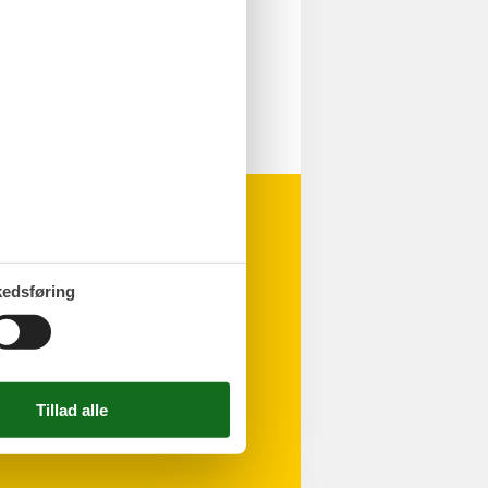
edsføring
natninger