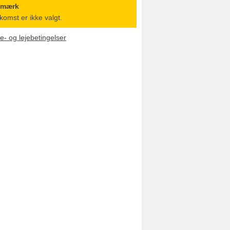
emærk
komst er ikke valgt.
le- og lejebetingelser