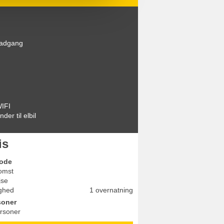
tadgang
WIFI
der til elbil
is
iode
omst
jse
ghed
1 overnatning
soner
rsoner