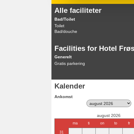
Alle faciliteter
Bad/Toilet
Toilet
Bad/douche
Facilities for Hotel Frø
Generelt
Gratis parkering
Kalender
Ankomst
august 2026
ma
ti
on
to
fr
31