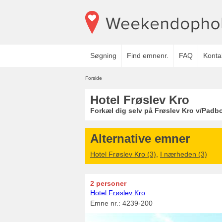
Søgning
Find emnenr.
FAQ
Konta
Forside
Hotel Frøslev Kro
Forkæl dig selv på Frøslev Kro v/Padb
Alternative emner
Hotel Frøslev Kro (3)
,
I nærheden (3)
2 personer
Hotel Frøslev Kro
Emne nr.:
4239-200