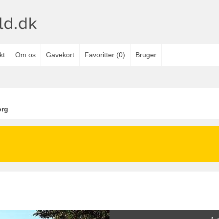
kt
Om os
Gavekort
Favoritter
(
0
)
Bruger
org