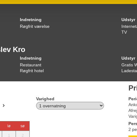
Indretning
Udstyr
Røgfrit værelse
Interne
TV
slev Kro
Indretning
Udstyr
Restaurant
Gratis 
Røgfrit hotel
Ladestan
Pr
Varighed
Per
Ank
Afre
Vari
Per
lø
sø
2 pe
1
2