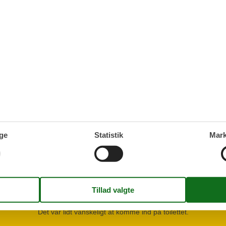
er og spændende kulturarv
r er nemme at udforske
e dagsudflugter
Gennemsnitlig vurdering: 4
1
vurdering
ge
Statistik
Mark
Vurderet d. 10-05-2026
Detaljer
Kommentarer
1 vurdering har kommentar på dansk.
2
0
0
2
2026 maj
voksne
børn
husdyr
over
Det var lidt vanskeligt at komme ind på toilettet.