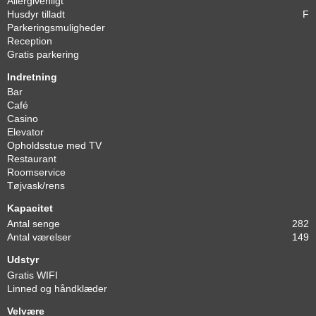
Allergivenligt
Husdyr tilladt
F
Parkeringsmuligheder
Reception
Gratis parkering
Indretning
Bar
Café
Casino
Elevator
Opholdsstue med TV
Restaurant
Roomservice
Tøjvask/rens
Kapacitet
Antal senge
282
Antal værelser
149
Udstyr
Gratis WIFI
Linned og håndklæder
Velvære