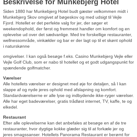
Beskrivelse for Munkebjerg Hotel
Siden 1880 har Munkebjerg Hotel budt gæster velkommen midt i
Munkebjerg Skov omgivet af bøgeskov og med udsigt til Vejle
Fjord. Hotellet er det perfekte valg for jer, der søger et
weekendophold, der først og fremmest handler om komfort og en
oplevelse ud over det sædvanlige. Med tre forskellige restauranter,
wellnessområde, vinkælder og bar er der lagt op til et skønt ophold
i naturskønne
omgivelser. I kan også besøge f.eks. Casino Munkebjerg Vejle eller
Vejle Golf Club, som er nabo til hotellet og et godt udgangspunkt for
spændende golfmatcher.
Værelser
Alle hotellets værelser er designet med øje for detaljen, så I kan
slappe af og nyde jeres ophold med afslapning og komfort.
Standardværelserne er alle lyse og indbydende ikke-ryger værelser.
Alle har eget badeværelser, gratis trådløst internet, TV, kaffe, te og
elkedel.
Restaurant
Efter alle oplevelserne kan det anbefales at besøge en af de tre
restauranter, hvor dygtige kokke glæder sig til at forkæle jer og
jeres smagssanser. Hotellets Panorama Restaurant er berømt for