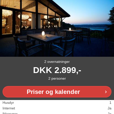
2 overnatninger
DKK
2.899,-
2
personer
Priser og kalender
Husdyr
1
Internet
Ja
Ikkeryger
Ja