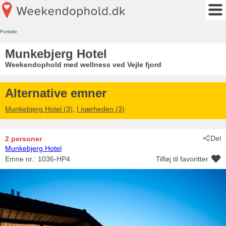
Forside
Munkebjerg Hotel
Weekendophold med wellness ved Vejle fjord
Alternative emner
Munkebjerg Hotel (3)
,
I nærheden (3)
Del
2 personer
Munkebjerg Hotel
Emne nr.:
1036-HP4
Tilføj til favoritter