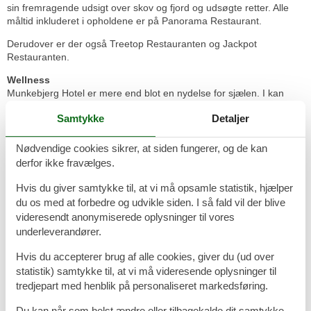
sin fremragende udsigt over skov og fjord og udsøgte retter. Alle
måltid inkluderet i opholdene er på Panorama Restaurant.
Derudover er der også Treetop Restauranten og Jackpot
Restauranten.
Wellness
Munkebjerg Hotel er mere end blot en nydelse for sjælen. I kan
vælge at være aktive på løbebåndet eller svømme nogle baner i
Samtykke
Detaljer
hotellets swimmingpool - eller blot læne jer tilbage i de beroligende
og afslappende boblebade eller massagestole. Der er også
mulighed for at bestille tid til forskellige behandlinger, som f.eks.
Nødvendige cookies sikrer, at siden fungerer, og de kan
ansigtspleje eller en wellnessmassage.
derfor ikke fravælges.
Oplevelser i nærheden
Hvis du giver samtykke til, at vi må opsamle statistik, hjælper
du os med at forbedre og udvikle siden. I så fald vil der blive
Som gæst på Munkebjerg Hotel har I mulighed for at benytte den
videresendt anonymiserede oplysninger til vores
meget smukke natur lige uden for hotellet. Gå f.eks. en tur i skoven
ned til Vejle Fjord og tag trappen op til vores dejlige terrasse,
underleverandører.
hvorfra I har Vejles bedste udsigt. Derudover kan I også besøge
Hvis du accepterer brug af alle cookies, giver du (ud over
f.eks.:
- Kongernes Jelling
statistik) samtykke til, at vi må videresende oplysninger til
- WOW PARK Billund
tredjepart med henblik på personaliseret markedsføring.
- Jelling Monumenterne
- Vejle Kunstmuseum
Du kan når som helst ændre eller tilbagekalde dit samtykke