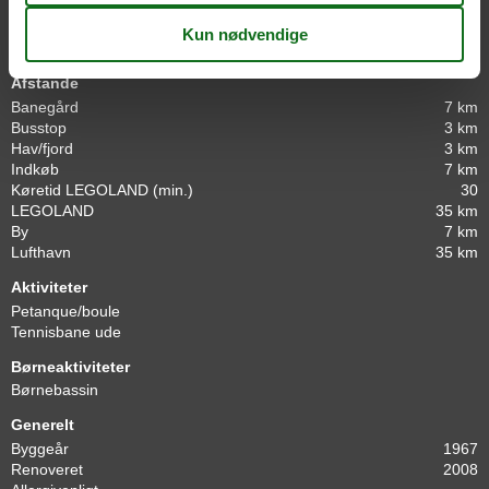
Facilities for Munkebjerg Hotel
Afstande
Banegård
7 km
Busstop
3 km
Hav/fjord
3 km
Indkøb
7 km
Køretid LEGOLAND (min.)
30
LEGOLAND
35 km
By
7 km
Lufthavn
35 km
Aktiviteter
Petanque/boule
Tennisbane ude
Børneaktiviteter
Børnebassin
Generelt
Byggeår
1967
Renoveret
2008