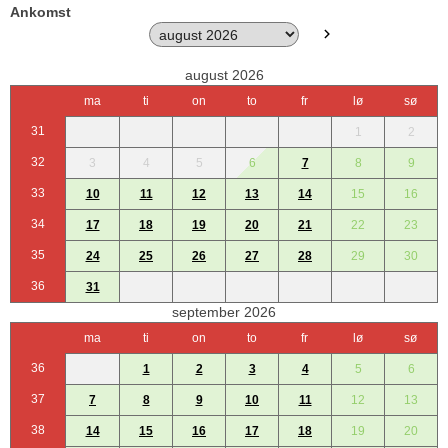
Ankomst
august 2026
ma
ti
on
to
fr
lø
sø
31
1
2
32
3
4
5
6
7
8
9
33
10
11
12
13
14
15
16
34
17
18
19
20
21
22
23
35
24
25
26
27
28
29
30
36
31
september 2026
ma
ti
on
to
fr
lø
sø
36
1
2
3
4
5
6
37
7
8
9
10
11
12
13
38
14
15
16
17
18
19
20