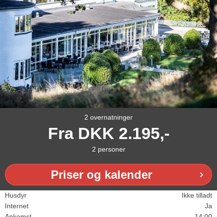
2 overnatninger
Fra
DKK
2.195,-
2
personer
Priser og kalender
Husdyr
Ikke tilladt
Internet
Ja
Ankomst
14:00