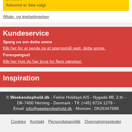
Ankomst er ikke valgt.
Aftale- og lejebetingelser
Kundeservice
Spørg os om dette emne
Klik her for at sende os et spørgsmål vedr. dette emne.
Forespørgsel
Klik her hvis du har brug for flere værelser.
Inspiration
©
Weekendophold.dk
-
Feline Holidays A/S
-
Nygade 8B, 2.th -
DK-7400
Herning
-
Danmark -
Tlf:
(+45) 8724 1278
-
Email:
info@weekendophold.dk
-
Momsnr.: DK26347688
Cookies
Kontakt
Persondatapolitik
Overnatningssteder