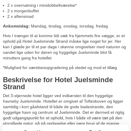
2 x overnatning i minidobbeltværelse*
2 x morgenbuffet
2 x aftensmad
Ankomstdag:
Mandag, tirsdag, onsdag, torsdag, fredag
Hvis I trænger til at komme lidt væk fra hjemmets fire vægge, er et
ophold på Hotel Juelsminde Strand måske lige noget for jer. Her
kan I glæde jer til et par dage i skønne omgivelser med naturen og
vandet lige uden for døren og hyggelige Juelsminde blot få
minutters gang fra hotellet.
*Mulighed for værelsesopgradering på stedet og mod et tillæg
Beskrivelse for Hotel Juelsminde
Strand
Det 3-stjernede hotel ligger ved indkørslen til den hyggelige
havneby Juelsminde. Hotellet er omgivet af Tofteskoven og ligger
samtidig i kort gåafstand til både de gode badestrande, den
hyggelige havn og centrum af Juelsminde. Det er dermed et rigtig
godt udgangspunkt for et ophold, hvis I både vil være tæt på den
storslåede natur, gå på opdagelse eller gøre brug af de mange
kulturelle tilbud i området.