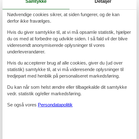
Samtykke
Detaljer
Værelser
Efter en dag med oplevelser i Juelsminde, kan I glæde jer til at slå
Nødvendige cookies sikrer, at siden fungerer, og de kan
benene op på et af hotellets værelser. Alle de hyggelige og lyse
derfor ikke fravælges.
værelser har en komfortabel seng og eget badeværelse. Derudover
har alle værelserne også TV og gratis internet. Flere af værelserne
Hvis du giver samtykke til, at vi må opsamle statistik, hjælper
har udsigt ned over byen og ud til Kattegat.
du os med at forbedre og udvikle siden. I så fald vil der blive
videresendt anonymiserede oplysninger til vores
Restaurant
underleverandører.
På Restaurant Færgegaarden kan I glæde jer til at nyde den
enestående udsigt over byen og vandet mens I får serveret lækre
Hvis du accepterer brug af alle cookies, giver du (ud over
gourmetretter baseret på årstidens råvarer. Fra friskfanget fisk og
statistik) samtykke til, at vi må videresende oplysninger til
skaldyr til saftige steaks og vegetariske retter, skaber hotellets
tredjepart med henblik på personaliseret markedsføring.
kokke lækre retter med fokus på kvalitet og god smag indenfor
traditionel dansk gastronomi.
Du kan når som helst ændre eller tilbagekalde dit samtykke
vedr. statistik og/eller markedsføring.
I hotellets bar kan I holde pause eller afslutte dagen ved at nyde en
drink, et glas vin eller en velsmagende øl. Når vejret tillader det,
Se også vores
Persondatapolitik
indbyder den hyggelige terrasse og have til ren afslapning.
Oplevelser i nærheden
Juelsminde er en hyggelig havneby, som næsten altid summer af liv
og glade dage. Foruden selve havnen, kan I også besøge nogle af
byens mange spændende gallerier og kunsthåndværkere og måske